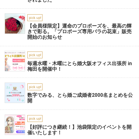
pick up!
【会員様限定】運命のプロポーズを、最高の輝
きで彩る。「プロポーズ専用バラの花束」販売
開始のお知らせ
pick up!
毎週水曜・木曜にとら婚大阪オフィス出張所 in
梅田を開催中！
pick up!
数字でみる、とら婚ご成婚者2000名まとめを公
開
pick up!
【好評につき継続！】池袋限定のイベントを開
催いたします！