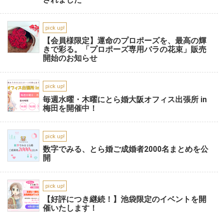
pick up!
【会員様限定】運命のプロポーズを、最高の輝
きで彩る。「プロポーズ専用バラの花束」販売
開始のお知らせ
pick up!
毎週水曜・木曜にとら婚大阪オフィス出張所 in
梅田を開催中！
pick up!
数字でみる、とら婚ご成婚者2000名まとめを公
開
pick up!
【好評につき継続！】池袋限定のイベントを開
催いたします！