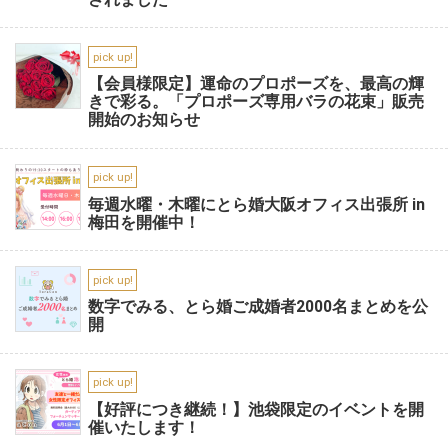
pick up!
【会員様限定】運命のプロポーズを、最高の輝
きで彩る。「プロポーズ専用バラの花束」販売
開始のお知らせ
pick up!
毎週水曜・木曜にとら婚大阪オフィス出張所 in
梅田を開催中！
pick up!
数字でみる、とら婚ご成婚者2000名まとめを公
開
pick up!
【好評につき継続！】池袋限定のイベントを開
催いたします！