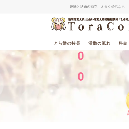
趣味と結婚の両立、オタク婚活なら「
2
0
とら婚の特長
活動の流れ
料金
0
0