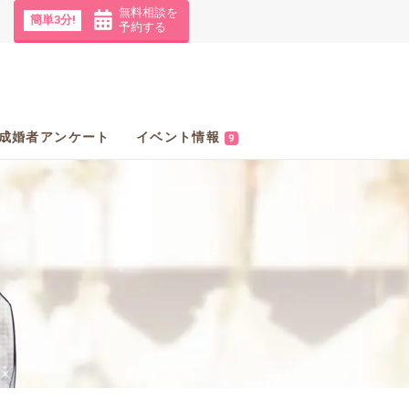
無料相談を
簡単3分!
予約する
成婚者アンケート
イベント情報
9