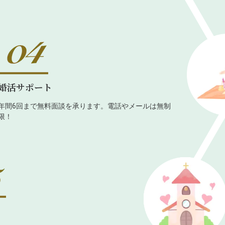
婚活サポート
年間6回まで無料面談を承ります。電話やメールは無制
限！