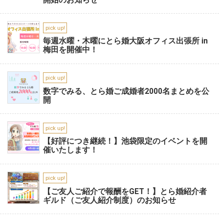
pick up!
毎週水曜・木曜にとら婚大阪オフィス出張所 in
梅田を開催中！
pick up!
数字でみる、とら婚ご成婚者2000名まとめを公
開
pick up!
【好評につき継続！】池袋限定のイベントを開
催いたします！
pick up!
【ご友人ご紹介で報酬をGET！】とら婚紹介者
ギルド（ご友人紹介制度）のお知らせ