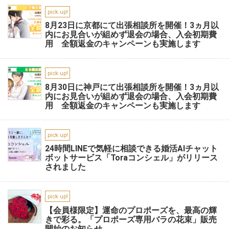
pick up!
8月23日に京都にて出張相談所を開催！3ヵ月以
内にお見合いが組めず退会の場合、入会初期費
用 全額返金のキャンペーンも実施します
pick up!
8月30日に神戸にて出張相談所を開催！3ヵ月以
内にお見合いが組めず退会の場合、入会初期費
用 全額返金のキャンペーンも実施します
pick up!
24時間LINEで気軽に相談できる婚活AIチャット
ボットサービス「Toraコンシェル」がリリース
されました
pick up!
【会員様限定】運命のプロポーズを、最高の輝
きで彩る。「プロポーズ専用バラの花束」販売
開始のお知らせ