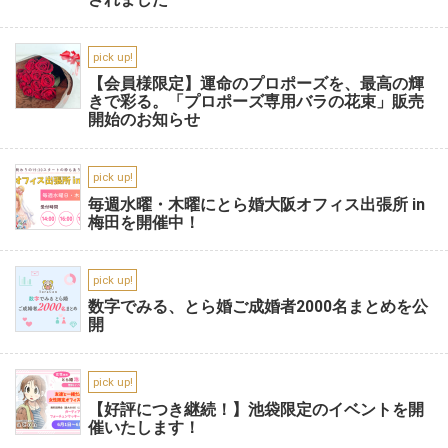
pick up!
【会員様限定】運命のプロポーズを、最高の輝
きで彩る。「プロポーズ専用バラの花束」販売
開始のお知らせ
pick up!
毎週水曜・木曜にとら婚大阪オフィス出張所 in
梅田を開催中！
pick up!
数字でみる、とら婚ご成婚者2000名まとめを公
開
pick up!
【好評につき継続！】池袋限定のイベントを開
催いたします！