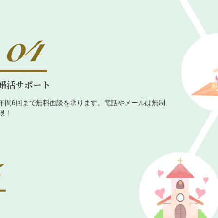
婚活サポート
年間6回まで無料面談を承ります。電話やメールは無制
限！