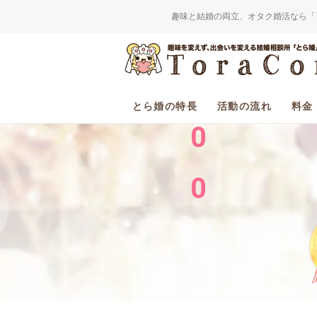
趣味と結婚の両立、オタク婚活なら「
2
0
とら婚の特長
活動の流れ
料金
0
0