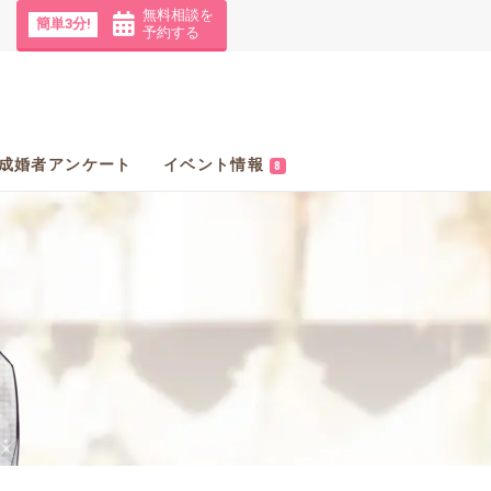
無料相談を
簡単3分!
予約する
成婚者アンケート
イベント情報
8