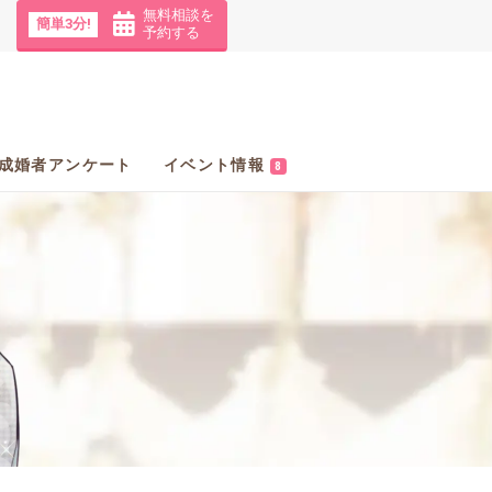
無料相談を
簡単3分!
予約する
成婚者アンケート
イベント情報
8