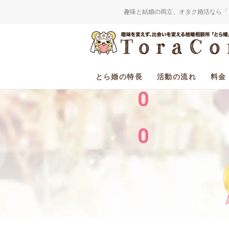
趣味と結婚の両立、オタク婚活なら「
2
0
とら婚の特長
活動の流れ
料金
0
0