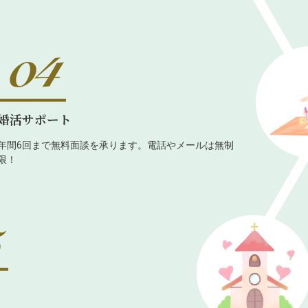
婚活サポート
年間6回まで無料面談を承ります。電話やメールは無制
限！