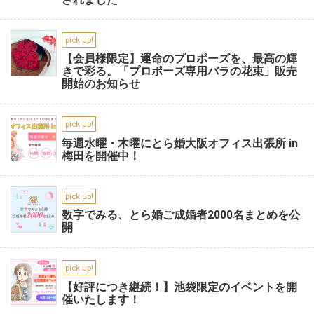
pick up!
【会員様限定】運命のプロポーズを、最高の輝
きで彩る。「プロポーズ専用バラの花束」販売
開始のお知らせ
pick up!
毎週水曜・木曜にとら婚大阪オフィス出張所 in
梅田を開催中！
pick up!
数字でみる、とら婚ご成婚者2000名まとめを公
開
pick up!
【好評につき継続！】池袋限定のイベントを開
催いたします！