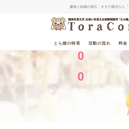
趣味と結婚の両立、オタク婚活なら「
2
0
とら婚の特長
活動の流れ
料金
0
0