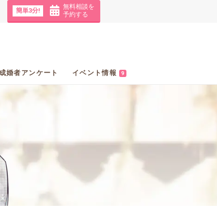
無料相談を
簡単3分!
予約する
成婚者アンケート
イベント情報
9