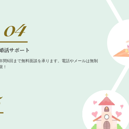
婚活サポート
年間6回まで無料面談を承ります。電話やメールは無制
限！