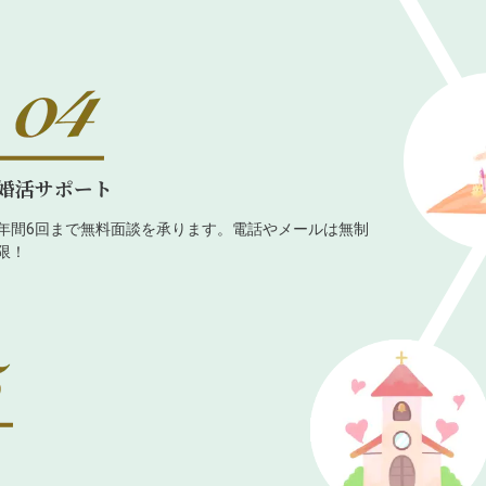
婚活サポート
年間6回まで無料面談を承ります。電話やメールは無制
限！