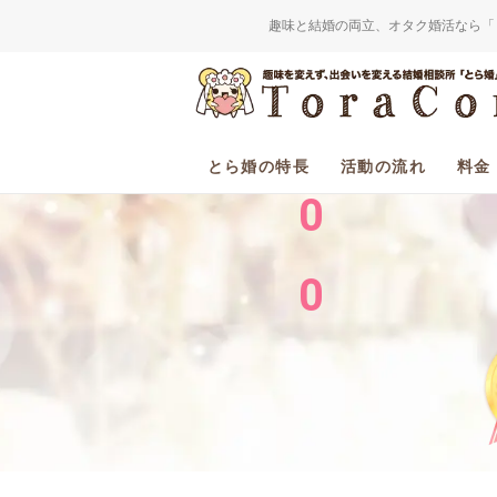
趣味と結婚の両立、オタク婚活なら「
2
0
とら婚の特長
活動の流れ
料金
0
0