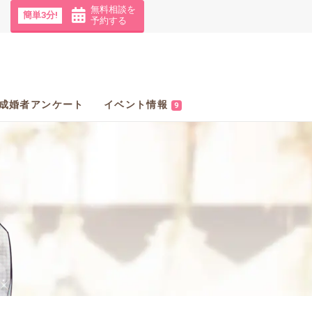
無料相談を
簡単3分!
予約する
成婚者アンケート
イベント情報
9