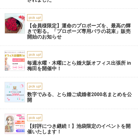
pick up!
【会員様限定】運命のプロポーズを、最高の輝
きで彩る。「プロポーズ専用バラの花束」販売
開始のお知らせ
pick up!
毎週水曜・木曜にとら婚大阪オフィス出張所 in
梅田を開催中！
pick up!
数字でみる、とら婚ご成婚者2000名まとめを公
開
pick up!
【好評につき継続！】池袋限定のイベントを開
催いたします！