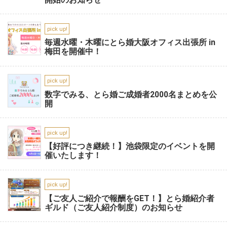
pick up!
毎週水曜・木曜にとら婚大阪オフィス出張所 in
梅田を開催中！
pick up!
数字でみる、とら婚ご成婚者2000名まとめを公
開
pick up!
【好評につき継続！】池袋限定のイベントを開
催いたします！
pick up!
【ご友人ご紹介で報酬をGET！】とら婚紹介者
ギルド（ご友人紹介制度）のお知らせ