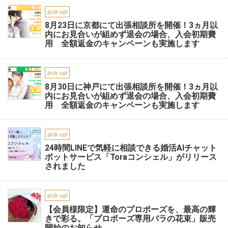
pick up!
8月23日に京都にて出張相談所を開催！3ヵ月以
内にお見合いが組めず退会の場合、入会初期費
用 全額返金のキャンペーンも実施します
pick up!
8月30日に神戸にて出張相談所を開催！3ヵ月以
内にお見合いが組めず退会の場合、入会初期費
用 全額返金のキャンペーンも実施します
pick up!
24時間LINEで気軽に相談できる婚活AIチャット
ボットサービス「Toraコンシェル」がリリース
されました
pick up!
【会員様限定】運命のプロポーズを、最高の輝
きで彩る。「プロポーズ専用バラの花束」販売
開始のお知らせ