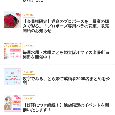
pick up!
【会員様限定】運命のプロポーズを、最高の輝
きで彩る。「プロポーズ専用バラの花束」販売
開始のお知らせ
pick up!
毎週水曜・木曜にとら婚大阪オフィス出張所 in
梅田を開催中！
pick up!
数字でみる、とら婚ご成婚者2000名まとめを公
開
pick up!
【好評につき継続！】池袋限定のイベントを開
催いたします！