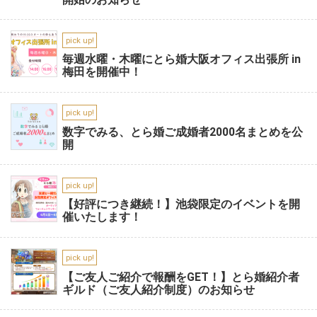
pick up!
毎週水曜・木曜にとら婚大阪オフィス出張所 in
梅田を開催中！
pick up!
数字でみる、とら婚ご成婚者2000名まとめを公
開
pick up!
【好評につき継続！】池袋限定のイベントを開
催いたします！
pick up!
【ご友人ご紹介で報酬をGET！】とら婚紹介者
ギルド（ご友人紹介制度）のお知らせ