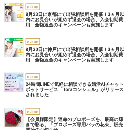
pick up!
8月23日に京都にて出張相談所を開催！3ヵ月以
内にお見合いが組めず退会の場合、入会初期費
用 全額返金のキャンペーンも実施します
pick up!
8月30日に神戸にて出張相談所を開催！3ヵ月以
内にお見合いが組めず退会の場合、入会初期費
用 全額返金のキャンペーンも実施します
pick up!
24時間LINEで気軽に相談できる婚活AIチャット
ボットサービス「Toraコンシェル」がリリース
されました
pick up!
【会員様限定】運命のプロポーズを、最高の輝
きで彩る。「プロポーズ専用バラの花束」販売
開始のお知らせ