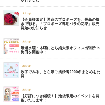
pick up!
【会員様限定】運命のプロポーズを、最高の輝
きで彩る。「プロポーズ専用バラの花束」販売
開始のお知らせ
pick up!
毎週水曜・木曜にとら婚大阪オフィス出張所 in
梅田を開催中！
pick up!
数字でみる、とら婚ご成婚者2000名まとめを公
開
pick up!
【好評につき継続！】池袋限定のイベントを開
催いたします！