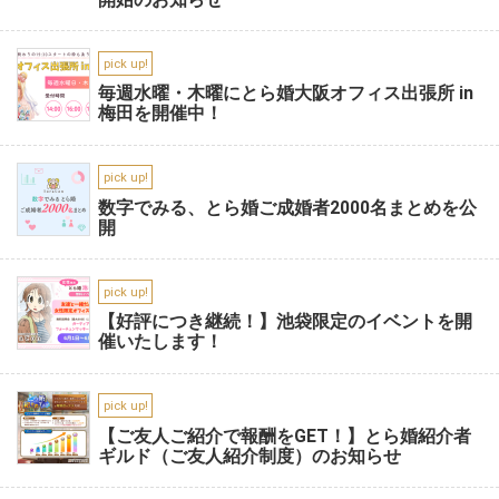
pick up!
毎週水曜・木曜にとら婚大阪オフィス出張所 in
梅田を開催中！
pick up!
数字でみる、とら婚ご成婚者2000名まとめを公
開
pick up!
【好評につき継続！】池袋限定のイベントを開
催いたします！
pick up!
【ご友人ご紹介で報酬をGET！】とら婚紹介者
ギルド（ご友人紹介制度）のお知らせ