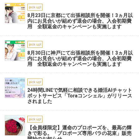
pick up!
8月23日に京都にて出張相談所を開催！3ヵ月以
内にお見合いが組めず退会の場合、入会初期費
用 全額返金のキャンペーンも実施します
pick up!
8月30日に神戸にて出張相談所を開催！3ヵ月以
内にお見合いが組めず退会の場合、入会初期費
用 全額返金のキャンペーンも実施します
pick up!
24時間LINEで気軽に相談できる婚活AIチャット
ボットサービス「Toraコンシェル」がリリース
されました
pick up!
【会員様限定】運命のプロポーズを、最高の輝
きで彩る。「プロポーズ専用バラの花束」販売
開始のお知らせ