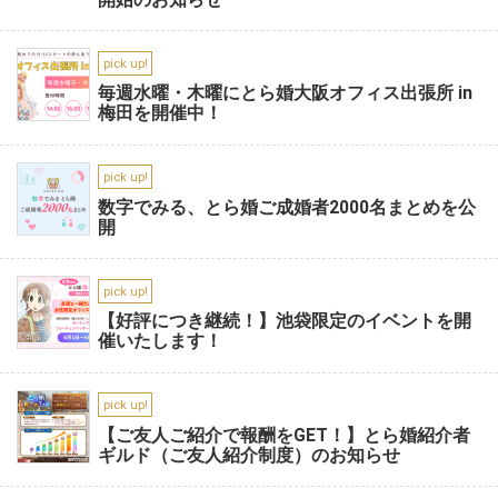
pick up!
毎週水曜・木曜にとら婚大阪オフィス出張所 in
梅田を開催中！
pick up!
数字でみる、とら婚ご成婚者2000名まとめを公
開
pick up!
【好評につき継続！】池袋限定のイベントを開
催いたします！
pick up!
【ご友人ご紹介で報酬をGET！】とら婚紹介者
ギルド（ご友人紹介制度）のお知らせ