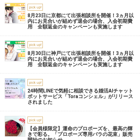
pick up!
8月23日に京都にて出張相談所を開催！3ヵ月以
内にお見合いが組めず退会の場合、入会初期費
用 全額返金のキャンペーンも実施します
pick up!
8月30日に神戸にて出張相談所を開催！3ヵ月以
内にお見合いが組めず退会の場合、入会初期費
用 全額返金のキャンペーンも実施します
pick up!
24時間LINEで気軽に相談できる婚活AIチャット
ボットサービス「Toraコンシェル」がリリース
されました
pick up!
【会員様限定】運命のプロポーズを、最高の輝
きで彩る。「プロポーズ専用バラの花束」販売
開始のお知らせ