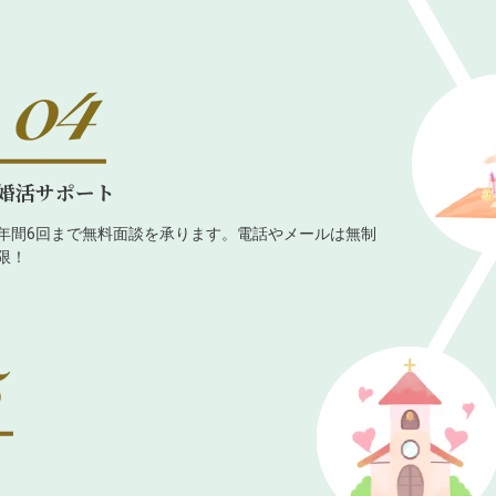
婚活サポート
年間6回まで無料面談を承ります。電話やメールは無制
限！