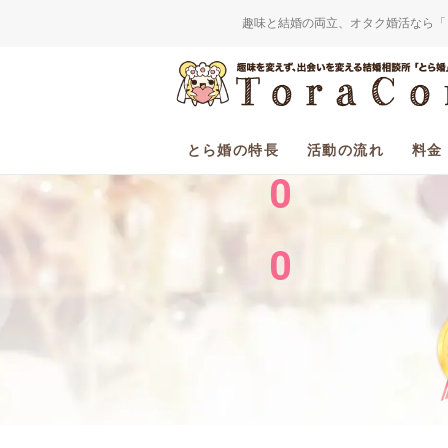
趣味と結婚の両立、オタク婚活なら「
2
0
とら婚の特長
活動の流れ
料金
0
0