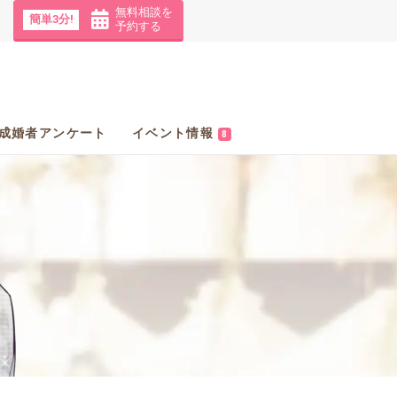
無料相談を
簡単3分!
予約する
成婚者アンケート
イベント情報
8