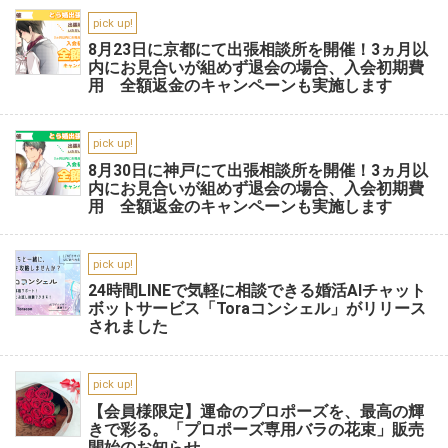
pick up!
8月23日に京都にて出張相談所を開催！3ヵ月以
内にお見合いが組めず退会の場合、入会初期費
用 全額返金のキャンペーンも実施します
pick up!
8月30日に神戸にて出張相談所を開催！3ヵ月以
内にお見合いが組めず退会の場合、入会初期費
用 全額返金のキャンペーンも実施します
pick up!
24時間LINEで気軽に相談できる婚活AIチャット
ボットサービス「Toraコンシェル」がリリース
されました
pick up!
【会員様限定】運命のプロポーズを、最高の輝
きで彩る。「プロポーズ専用バラの花束」販売
開始のお知らせ