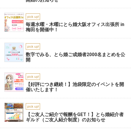
pick up!
毎週水曜・木曜にとら婚大阪オフィス出張所 in
梅田を開催中！
pick up!
数字でみる、とら婚ご成婚者2000名まとめを公
開
pick up!
【好評につき継続！】池袋限定のイベントを開
催いたします！
pick up!
【ご友人ご紹介で報酬をGET！】とら婚紹介者
ギルド（ご友人紹介制度）のお知らせ