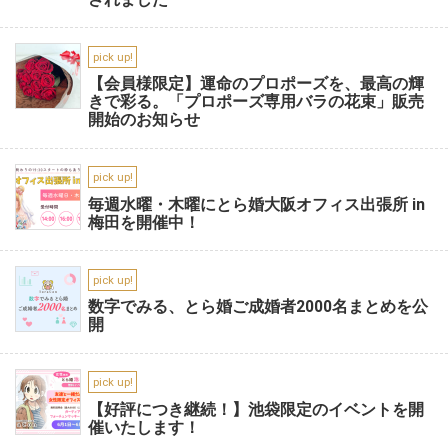
pick up!
【会員様限定】運命のプロポーズを、最高の輝
きで彩る。「プロポーズ専用バラの花束」販売
開始のお知らせ
pick up!
毎週水曜・木曜にとら婚大阪オフィス出張所 in
梅田を開催中！
pick up!
数字でみる、とら婚ご成婚者2000名まとめを公
開
pick up!
【好評につき継続！】池袋限定のイベントを開
催いたします！