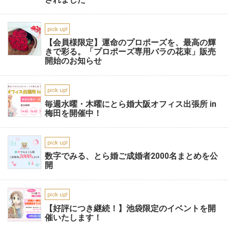
pick up!
【会員様限定】運命のプロポーズを、最高の輝
きで彩る。「プロポーズ専用バラの花束」販売
開始のお知らせ
pick up!
毎週水曜・木曜にとら婚大阪オフィス出張所 in
梅田を開催中！
pick up!
数字でみる、とら婚ご成婚者2000名まとめを公
開
pick up!
【好評につき継続！】池袋限定のイベントを開
催いたします！