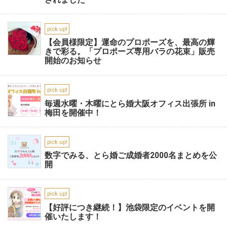
pick up!
【会員様限定】運命のプロポーズを、最高の輝
きで彩る。「プロポーズ専用バラの花束」販売
開始のお知らせ
pick up!
毎週水曜・木曜にとら婚大阪オフィス出張所 in
梅田を開催中！
pick up!
数字でみる、とら婚ご成婚者2000名まとめを公
開
pick up!
【好評につき継続！】池袋限定のイベントを開
催いたします！