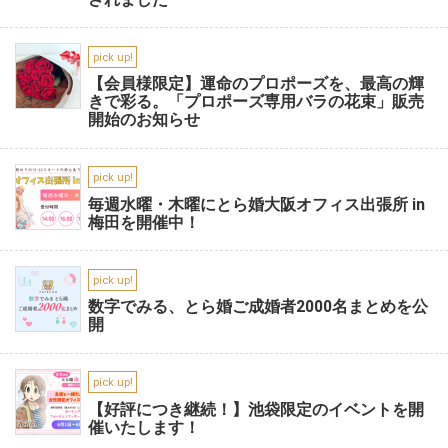
pick up!
【会員様限定】運命のプロポーズを、最高の輝
きで彩る。「プロポーズ専用バラの花束」販売
開始のお知らせ
pick up!
毎週水曜・木曜にとら婚大阪オフィス出張所 in
梅田を開催中！
pick up!
数字でみる、とら婚ご成婚者2000名まとめを公
開
pick up!
【好評につき継続！】池袋限定のイベントを開
催いたします！