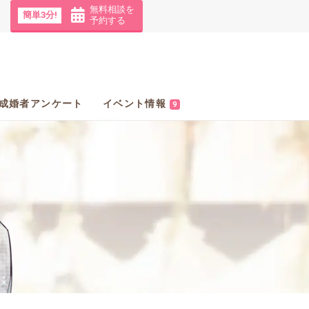
無料相談を
簡単3分!
予約する
成婚者アンケート
イベント情報
9