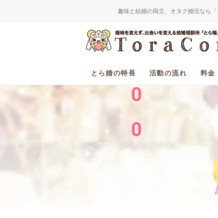
趣味と結婚の両立、オタク婚活なら「
2
0
とら婚の特長
活動の流れ
料金
0
0