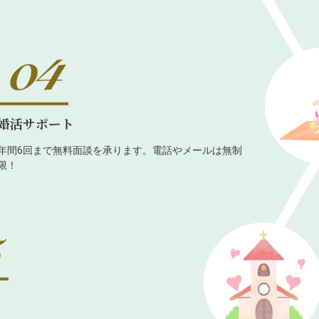
婚活サポート
年間6回まで無料面談を承ります。電話やメールは無制
限！