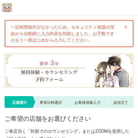
×
一定時間操作がなかったため、セキュリティ保護の理
由から自動的に入力内容を削除しました。お手数です
がもう一度はじめから入力してください。
店舗選択
希望日時選択
お客様情報入力
送信完了
ご希望の店舗をお選びください
ご来店頂く「対面でのカウンセリング」またはZOOMを使用した