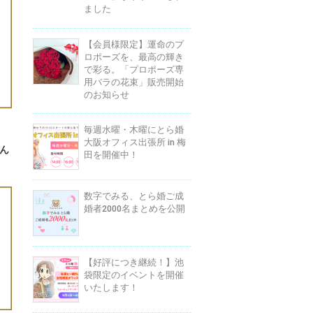
ました
【会員様限定】運命のプ
ロポーズを、最高の輝き
で彩る。「プロポーズ専
用バラの花束」販売開始
のお知らせ
毎週水曜・木曜にとら婚
大阪オフィス出張所 in 梅
ん
田を開催中！
数字でみる、とら婚ご成
婚者2000名まとめを公開
【好評につき継続！】池
袋限定のイベントを開催
いたします！