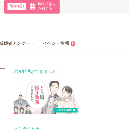
無料相談を
簡単3分!
予約する
成婚者アンケート
イベント情報
8
紹介動画ができました！
とら婚まとめ