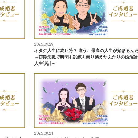
2025.09.29
！
オタク人生に終止符？ 違う、最高の人生が始まるん
～短期決戦で時間も試練も乗り越えたふたりの婚活論
人生設計～
2025.08.21