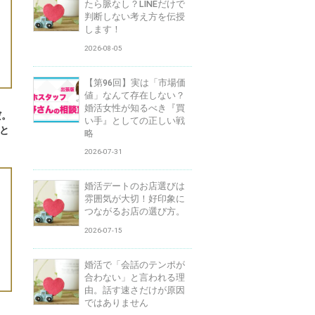
たら脈なし？LINEだけで
判断しない考え方を伝授
します！
2026-08-05
【第96回】実は「市場価
値」なんて存在しない？
婚活女性が知るべき『買
だ。
い手』としての正しい戦
と
略
2026-07-31
婚活デートのお店選びは
雰囲気が大切！好印象に
つながるお店の選び方。
2026-07-15
婚活で「会話のテンポが
合わない」と言われる理
由。話す速さだけが原因
ではありません