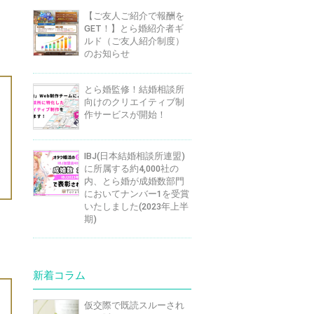
【ご友人ご紹介で報酬を
GET！】とら婚紹介者ギ
ルド（ご友人紹介制度）
のお知らせ
とら婚監修！結婚相談所
向けのクリエイティブ制
作サービスが開始！
IBJ(日本結婚相談所連盟)
に所属する約4,000社の
内、とら婚が成婚数部門
においてナンバー1を受賞
いたしました(2023年上半
期)
新着コラム
仮交際で既読スルーされ