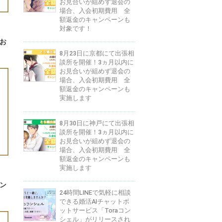
お見合いが組めず退会の
場合、入会初期費用 全
額返金のキャンペーンも
対象です！
お
8月23日に京都にて出張相
談所を開催！3ヵ月以内に
お見合いが組めず退会の
場合、入会初期費用 全
額返金のキャンペーンも
実施します
8月30日に神戸にて出張相
談所を開催！3ヵ月以内に
お見合いが組めず退会の
場合、入会初期費用 全
額返金のキャンペーンも
実施します
ン
24時間LINEで気軽に相談
できる婚活AIチャットボ
ットサービス「Toraコン
シェル」がリリースされ