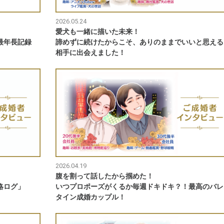
2026.05.24
愛犬も一緒に描いた未来！
最年長記録
諦めずに続けたからこそ、ありのままでいいと思える
相手に出会えました！
2026.04.19
腹を割って話したから掴めた！
略ログ」
いつプロポーズがくるか毎週ドキドキ？！最高のバレ
タイン成婚カップル！