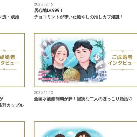
2025.12.15
居心地Lv.999！
ク流・成婚
チョコミントが導いた癒やしの推しカプ爆誕！
2025.11.10
が
全国水族館制覇が夢！誠実な二人のほっこり婚活♡
抜群カップル