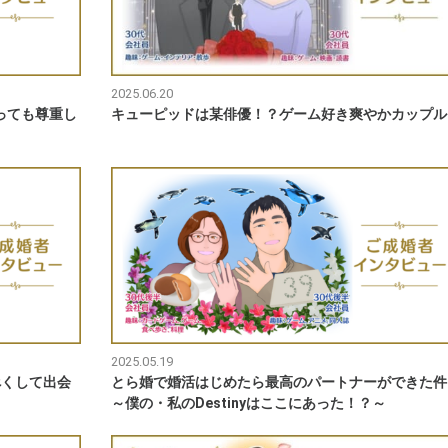
2025.06.20
っても尊重し
キューピッドは某俳優！？ゲーム好き爽やかカップル
2025.05.19
べくして出会
とら婚で婚活はじめたら最高のパートナーができた件
～僕の・私のDestinyはここにあった！？～