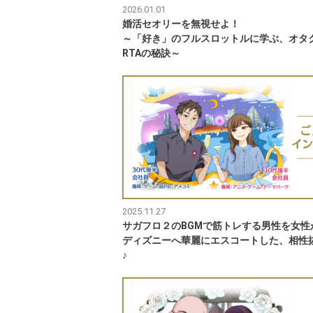
2026.01.01
婚活セオリーを無視せよ！
～「好き」のフルスロットルに学ぶ、オタ
RTAの秘訣～
2025.11.27
サガフロ２のBGMで筋トレする男性を女性
ディズニーへ華麗にエスコートした、相性
♪