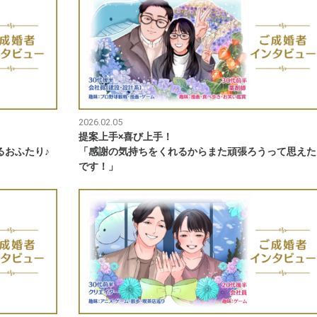
2026.02.05
提案上手×喜び上手！
るおふたり♪
「感謝の気持ちをくれるからまた頑張ろうって思えた
です！」