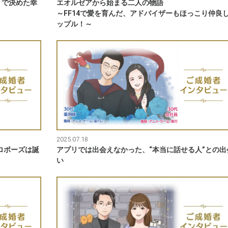
りで決めた幸
エオルゼアから始まる二人の物語
～FF14で愛を育んだ、アドバイザーもほっこり仲良
ップル！～
2025.07.18
ロポーズは誕
アプリでは出会えなかった、“本当に話せる人”との出
い