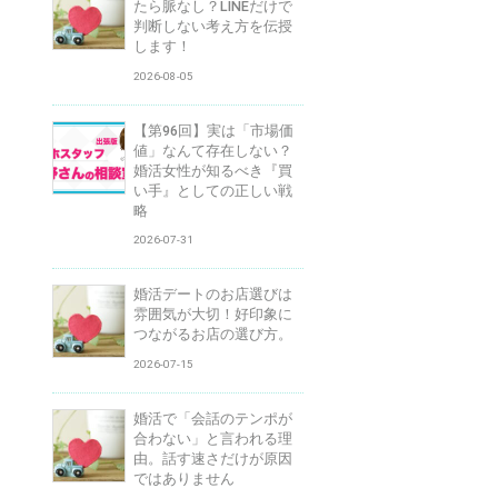
たら脈なし？LINEだけで
判断しない考え方を伝授
します！
2026-08-05
【第96回】実は「市場価
値」なんて存在しない？
婚活女性が知るべき『買
い手』としての正しい戦
略
2026-07-31
婚活デートのお店選びは
雰囲気が大切！好印象に
つながるお店の選び方。
2026-07-15
婚活で「会話のテンポが
合わない」と言われる理
由。話す速さだけが原因
ではありません