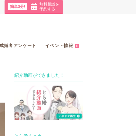
無料相談を
簡単3分!
予約する
成婚者アンケート
イベント情報
8
紹介動画ができました！
とら婚まとめ