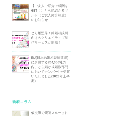
【ご友人ご紹介で報酬を
GET！】とら婚紹介者ギ
ルド（ご友人紹介制度）
のお知らせ
とら婚監修！結婚相談所
向けのクリエイティブ制
作サービスが開始！
IBJ(日本結婚相談所連盟)
に所属する約4,000社の
内、とら婚が成婚数部門
においてナンバー1を受賞
いたしました(2023年上半
期)
新着コラム
仮交際で既読スルーされ