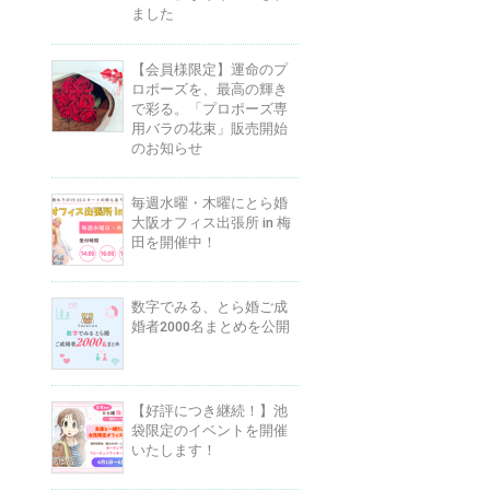
ました
【会員様限定】運命のプ
ロポーズを、最高の輝き
で彩る。「プロポーズ専
用バラの花束」販売開始
のお知らせ
毎週水曜・木曜にとら婚
大阪オフィス出張所 in 梅
田を開催中！
数字でみる、とら婚ご成
婚者2000名まとめを公開
【好評につき継続！】池
袋限定のイベントを開催
いたします！