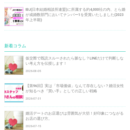
IBJ(日本結婚相談所連盟)に所属する約4,000社の内、とら婚
が成婚数部門においてナンバー1を受賞いたしました(2023
年上半期)
新着コラム
仮交際で既読スルーされたら脈なし？LINEだけで判断しな
い考え方を伝授します！
2026-08-05
【第96回】実は「市場価値」なんて存在しない？婚活女性
が知るべき『買い手』としての正しい戦略
2026-07-31
婚活デートのお店選びは雰囲気が大切！好印象につながる
お店の選び方。
2026-07-15