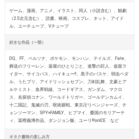
ゲーム、漫画、アニメ、イラスト、同人（小説含む）、観劇
（2.5次元含む）、読書、映画、コスプレ、ネット、アイド
ル、ユーチューブ、Vチューブ
好きな作品（一部）
DQ、FF、ペルソナ、ポケモン、モンハン、テイルズ、Fate、
葬送のフリーレン、薬屋のひとりごと、進撃の巨人、仮面ラ
イダー、サイコパス、ハイキュー!!、黒子のバスケ、弱虫ペダ
ル、うたプリ、アイドリッシュセブン、刀剣乱舞、文豪とア
ルケミスト、血界戦線、コードギアス、ガンダム、マクロ
ス、名探偵コナン、ワールドトリガー、ゴールデンカムイ、
十二国記、鬼滅の刃、呪術廻戦、東京卍リベンジャーズ、チ
ェンソーマン、SPY×FAMILY、ヒプマイ、憂国のモリアーテ
ィ、冨樫義博作品、ダンジョン飯、ユーリ!!!onICE など
オタク趣味の楽しみ方