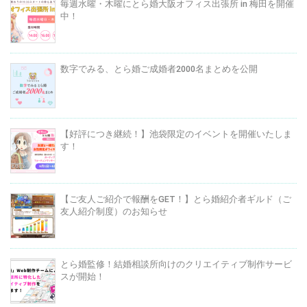
毎週水曜・木曜にとら婚大阪オフィス出張所 in 梅田を開催
中！
数字でみる、とら婚ご成婚者2000名まとめを公開
【好評につき継続！】池袋限定のイベントを開催いたしま
す！
【ご友人ご紹介で報酬をGET！】とら婚紹介者ギルド（ご
友人紹介制度）のお知らせ
とら婚監修！結婚相談所向けのクリエイティブ制作サービ
スが開始！