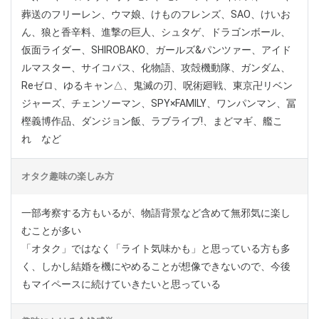
葬送のフリーレン、ウマ娘、けものフレンズ、SAO、けいお
ん、狼と香辛料、進撃の巨人、シュタゲ、ドラゴンボール、
仮面ライダー、SHIROBAKO、ガールズ&パンツァー、アイド
ルマスター、サイコパス、化物語、攻殻機動隊、ガンダム、
Reゼロ、ゆるキャン△、鬼滅の刃、呪術廻戦、東京卍リベン
ジャーズ、チェンソーマン、SPY×FAMILY、ワンパンマン、冨
樫義博作品、ダンジョン飯、ラブライブ!、まどマギ、艦こ
れ など
オタク趣味の楽しみ方
一部考察する方もいるが、物語背景など含めて無邪気に楽し
むことが多い
「オタク」ではなく「ライト気味かも」と思っている方も多
く、しかし結婚を機にやめることが想像できないので、今後
もマイペースに続けていきたいと思っている