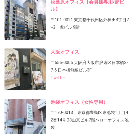
秋葉原オフィス【会員様専用/虎ビ
ル】
〒101-0021 東京都千代田区外神田4丁目7
−3 虎ビル 9階
大阪オフィス
〒556-0005 大阪府大阪市浪速区日本橋3-
7-6 日本橋無線ビル3F
Twitter
池袋オフィス（女性専用）
〒170-0013 東京都豊島区東池袋1丁目4
2番14号 28山京ビル7階ハローオフィス池
袋