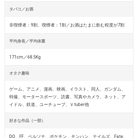
タバコ／お酒
非喫煙者：9割、喫煙者：1割／お酒はたまに飲む程度が7割
平均身長／平均体重
171cm／68.5Kg
オタク趣味
ゲーム、アニメ、漫画、映画、イラスト、同人、ガンダム、
特撮、モータースポーツ、読書、写真やカメラ、ネット、ア
イドル、鉄道、ユーチューブ、Ｖtuber他
好きな作品（一部）
DQ、FF、ペルソナ、ポケモン、モンハン、テイルズ、Fate、