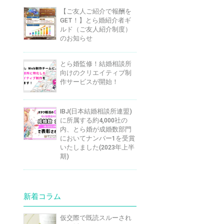
【ご友人ご紹介で報酬を
GET！】とら婚紹介者ギ
ルド（ご友人紹介制度）
のお知らせ
とら婚監修！結婚相談所
向けのクリエイティブ制
作サービスが開始！
IBJ(日本結婚相談所連盟)
に所属する約4,000社の
内、とら婚が成婚数部門
においてナンバー1を受賞
いたしました(2023年上半
期)
新着コラム
仮交際で既読スルーされ