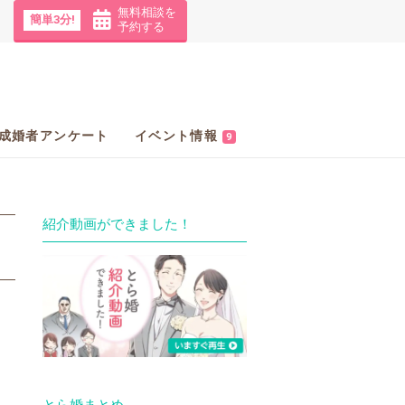
無料相談を
簡単3分!
予約する
成婚者アンケート
イベント情報
9
紹介動画ができました！
とら婚まとめ