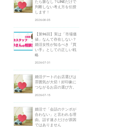
たら脈なし？LINEだけで
判断しない考え方を伝授
します！
2026-08-05
【第96回】実は「市場価
値」なんて存在しない？
婚活女性が知るべき『買
い手』としての正しい戦
略
2026-07-31
婚活デートのお店選びは
雰囲気が大切！好印象に
つながるお店の選び方。
2026-07-15
婚活で「会話のテンポが
合わない」と言われる理
由。話す速さだけが原因
ではありません