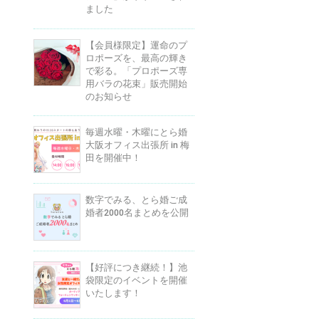
ました
【会員様限定】運命のプ
ロポーズを、最高の輝き
で彩る。「プロポーズ専
用バラの花束」販売開始
のお知らせ
毎週水曜・木曜にとら婚
大阪オフィス出張所 in 梅
田を開催中！
数字でみる、とら婚ご成
婚者2000名まとめを公開
【好評につき継続！】池
袋限定のイベントを開催
いたします！