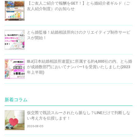
【ご友人ご紹介で報酬をGET！】とら婚紹介者ギルド（ご
友人紹介制度）のお知らせ
とら婚監修！結婚相談所向けのクリエイティブ制作サービ
スが開始！
IBJ(日本結婚相談所連盟)に所属する約4,000社の内、とら婚
が成婚数部門においてナンバー1を受賞いたしました(2023
年上半期)
新着コラム
仮交際で既読スルーされたら脈なし？LINEだけで判断しな
い考え方を伝授します！
2026-08-05