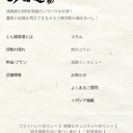
い借りプラン ▼内容 目的に合った衣装を2週間レンタルできるサービ
スです。 活動前や活動して間もない方はもちろん、初のプレ交際時や
成婚者2,000名突破のノウハウを伝授！
2回目のデートで何を着て行けば分からないと いう方にお勧めのプラ
趣味と結婚を両立できるオタク婚活動を極めるべし！
ンです。 料金： 10.780円（税込）
とら婚特別価格7.480円（税込）
で提供 期間： 2週間 ▼コンセプト お見合い写真時、初回デート時
等、その時だけの目的に応じた服装をレンタルできるサービスです。
とら婚道場とは
コラム
スタイルもそれぞれ充実しており、必要に応じて自分でカスタマイズ
が可能です。 ②スタートアッププラン ▼内容 初めてプレ交際に進ま
活動の流れ
婚活コラム
れた方や複数交際を検討されている方にもおすすめのプランです。 料
料金/プラン
成婚インタビュー
金： 16.280円（税込）
とら婚特別価格11.800円（税込）で提供 期
間： 1ヶ月 ▼コンセプト 初デートから 3 回目のデートまでのトータル
店舗情報
お知らせ
コーデのご提案となります。シーンを選ばすデート回数に応じて決め
られた服装を着ていくだけで見た目の印象をあげる事ができます。 ま
よくあるご質問
た、デート回数に応じて徐々にカジュアルダウンしていく設計になっ
ているので 3 回目以降のデートからは無理なく私服に切り替えること
メディア掲載
も可能です。 ご利用までの流れ Step１： とら婚アドバイザーから服
装にお悩みのある男性会員様に専用LINEのQRコードを共有。 Step
２： お客様が専用LINEからお友だちにご登録。 Step３： UWear のア
ドバイザーとお客様とで無料カウンセリングを開始 （カウンセリング
プライバシーポリシー
情報セキュリティーポリシー
の回数制限は特に無し）。 この機会にご利用ください。
特定商取引法に基づく表記
ご利用規約