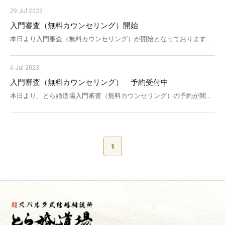
タク専門の結婚相談所」という形で、とら婚の取材をしていただいて
グに関するアドバイスを行う新サービスです。アドバイザーとのやり
（税込） 活動サポート費：78,000円（税込）→ 90,000円（税込）
29 Jul 2023
おります。 ぜひご視聴いただけますと幸いです。 （見逃した方は下
取りはLINEで完結するため、お忙しい方・遠方の方も面倒なご来店は
月会費：17,800円（税込）→ 19,800円（税込） お見合い申込件数：
入門審査（無料カウンセリング）開始
記で3/21まで視聴可能です） 番組の詳細はコチラ -----------------------------
不要でお気軽にご利用いただけます。 とら婚では、これらのサービス
30件/月 → 50件/月 ベーシック＋プラン 活動初期費：54,000円
本日より入門審査（無料カウンセリング）が開始となっております。
---------------------------------------------------------------------------------------------- とら
を通じて会員様がご自身に最適なスタイルを見つけ自信を持ってお見
（税込）→ 64,000円（税込） 活動サポート費：111,000円（税込）
webサイト右上にある「無料カウンセリング」ボタンより、お申し込
婚道場では、とら婚での”成婚者数1,400名突破”の経験とノウハウを駆
合いやデートに臨んでいただけるよう支援を行い、よりスムーズな交
→ 120,000円（税込） 月会費：19,800円（税込）→ 22,800円（税
みが可能です。 無料カウンセリングの簡単な流れは以下の通りです。
使した独自のスパルタ式婚活指導によりあなたを成婚に導きます。 恋
際に進む後押しとなるべく、様々なサポートに力を尽くして参りま
込） お見合い申込件数：60件/月 → 80件/月 とら婚道場 活動初期
6 Jul 2023
１．フォームからお客様のご連絡先やご希望の来店日時など、必要情
愛経験がなく婚活に自信がない方、本気で結婚相手を探したい方、下
す。 ※こちらのサービスは、とら婚だけでなく、とら婚コネクト、と
費：54,000円（税込）→ 64,000円（税込） 活動サポート費：159,00
入門審査（無料カウンセリング） 予約受付中
報を登録 ２．日程調整担当からご登録メールアドレスにご連絡をさせ
記のフォームから入門審査（無料カウンセリング）のご予約お待ちし
ら婚道場、とら婚にゃあ、とら婚コネクト移住のすべてのコンテンツ
0円（税込）→ 168,000円（税込） 月会費：22,800円（税込）→ 2
本日より、とら婚道場入門審査（無料カウンセリング）の予約が開始
ていただきます。 ３．無料カウンセリングご来店前に弊社からお送り
ています！ 入門審査(無料カウンセリング)を予約
でも提供しております。 サービス概要 無料でファッションのプロに
4,800円（税込） お見合い申込件数：100件/月 → 120件/月 変更点
となります。 7月29日（土）以降の日程で順次予約を受け付けており
する事前アンケートへの回答 ４．当日無料カウンセリング実施（所要
アドバイスをしてもらえる男性会員様専用の無料サービスです。 ポイ
まとめ表 ※変更点を赤文字にて記載しております 料金改定後のプラン
ますので、ご興味のある方は入門条件などをご確認いただき、webサ
時間は約90分～最大120分） ※ご来店時は手ぶらで大丈夫です。 ※無理
ント ①LINEで無料サポート ②複数のスタイリストがサポート ③プロ
比較表 ※変更点を赤文字にて記載しております
イト上部の無料カウンセリングボタンからお申し込みください。ご入
な勧誘は一切いたしませんのでご安心ください。専任カウンセラーか
のスタイリストにファッションの相談ができる ・年齢に合った服装が
力いただきましたメールアドレスまで日程調整担当からご連絡をさせ
らの話を聞いたうえで、ご入門の検討いただければと存じます。 な
わからない ・婚活で何を着ていけばいいかわからない ・好印象を与
1
ていただきます。 また、9月1日（金）ご活動開始の場合、8月15日
お、契約日による活動開始可能日程は以下の通りとなります。 ＜契約
えられる服装がわからない などのお悩みを解決します！ などのお悩
（土）までにご契約を締結する必要がございます。必要書類のご提出
日と活動開始日＞ 毎月15日までのご契約で、翌月1日の活動開始 毎月
みを解決します！ ④お友達登録して下さった方限定のお得な衣装レン
など各自治体や学校からの書類取得に時間が掛かる可能性があります
25日までのご契約で、翌月10日のご活動開始 とら婚道場ではお一人お
タルプランを使用できる！！ ・お洋服を買いに行くお時間がない時
ので、事前にご準備をいただきますとスムーズです。
ひとりの活動前準備にも手を抜かないため、ご契約から活動開始日ま
・定期的にスタイリストが選んだお洋服を着たい時 にお得な衣装レン
で上記の設定とさせていただいております。 皆さまの入門審査（無料
タルプランを使用できます。 お友達登録者限定のレンタルプラン詳細
カウンセリング）のご予約をお待ちしております。
任意でレンタルを希望される方のみご案内している内容です。 ①ちょ