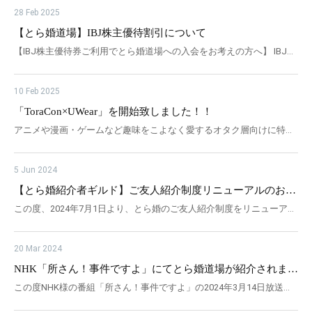
をされるお客様にはご負担をおかけすることとなりますが、 引き続
28 Feb 2025
き、一人でも多くの方を趣味と結婚が両立できる成婚に導けるよう、
【とら婚道場】IBJ株主優待割引について
サポート体制を強化して参りますので、ご理解を賜りますようお願い
【IBJ株主優待券ご利用でとら婚道場への入会をお考えの方へ】 IBJ株
申し上げます。 対象となるお客様 【改定後料金の対象となるお客
主優待券のご利用条件 ・ご利用可能期間：2025年3月27日～2026年3
様】 2026年2月1日（日）以降にとら婚の無料カウンセリング、マッ
月31日まで ※優待券に記載の期間までにご利用ください。 ・無料カ
チング診断を受けられた方 【改定前料金の対象となるお客様】 2026
10 Feb 2025
ウンセリング時、またはご契約日当日までにご利用希望をお申し出の
年1月31日（土）までにとら婚の無料カウンセリング、マッチング診
「ToraCon×UWear」を開始致しました！！
上、株主優待券原本（コピー・写真データ等不可）をご提示くださ
断を受けられた方 ※無料カウンセリング後、とら婚での入会手続き・
アニメや漫画・ゲームなど趣味をこよなく愛するオタク層向けに特化
い。 ・IBJ株主優待券割引（30,000円引き）は入会初期費用から割引
活動のご準備が完了せず、2026年3月1日までにご活動開始ができない
した結婚相談サービスとら婚（本社：東京都千代田区、代表取締役：
させていただきます。 ・その他割引、キャンペーンとの併用は不可と
場合は、改定後の料金が適用となります。改定前料金でのご活動をご
吉田博高）は、株式会社キーザンキーザン（本社：大阪府大阪市、代
なります。（IBJ株主優待券割引をお選びいただくか、該当するとら
希望される場合は、お早めに無料カウンセリングまたはマッチング診
5 Jun 2024
表取締役：井上大輔）と業務提携を行い、男性婚活者を対象とした新
婚道場オタク割引をお選びいただく） とら婚道場オタク割引や、その
断を実施の上、入会手続きを進めていただけますようお願い申し上げ
【とら婚紹介者ギルド】ご友人紹介制度リニューアルのお知
サービス「ToraCon×UWear」を 2025年2月10日（月）より開始しま
他併用可のキャンペーンを実施していることもございますので、 優待
ます。 対象プランおよび改定内容 とら女子プラン 活動初期費：54,00
らせ
この度、2024年7月1日より、とら婚のご友人紹介制度をリニューアル
す。 とら婚では、プレ交際期間中にお相手との関係を円滑に進め真剣
券ご利用の際には、とら婚ホームページをご確認の上、無料カウンセ
0円（税込）→ 64,000円（税込） 活動サポート費：45,000円（税
することとなりました。 新しい紹介制度では、ランクアップ制度も設
交際に進んでいただくために外見も重要な要素であると捉えており、
リングにお越しいただければと思います。 無料カウンセリング予約は
込）→ 60,000円（税込） 月会費：13,800円（税込）→ 15,800円
けており、ランクアップ時に特別報酬も設けております！ ぜひこちら
特に男性会員様は見た目の印象が交際の成否に大きく影響すると考え
こちら
（税込） お見合い申込件数：15件/月 → 30件/月 池袋ベーシック
20 Mar 2024
の制度をご利用いただきランクアップしながら特典をGETしていただ
ています。 そのためキーザンキーザン社の提供するUWearとのコラボ
活動初期費：54,000円（税込）→ 64,000円（税込） 活動サポート
NHK「所さん！事件ですよ」にてとら婚道場が紹介されまし
ければと思います。 最新情報はコチラから↓↓
レーションを通じて、ファッションに自信のない男性会員様を対象と
費：45,000円（税込）→ 72,000円（税込） 月会費：17,800円（税
た(2024年3月14日23:00~23:30放送回)
この度NHK様の番組「所さん！事件ですよ」の2024年3月14日放送回
した無料の新サービス「ToraCon×UWear」の開始が決定いたしまし
込）→ 19,800円（税込） お見合い申込件数：30件/月 → 50件/
でとら婚道場が取材協力をさせていただきました。 「秋葉原にあるオ
た。 こちらはファッションのプロがお悩みを伺い、個別にスタイリン
月 ベーシックプラン 活動初期費：54,000円（税込）→ 64,000円