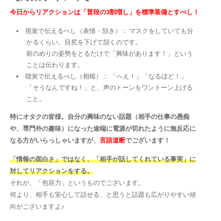
今日からリアクションは「普段の3割増し」を標準装備とすべし！
視覚で伝えるべし（表情・頷き）： マスクをしていても分
かるくらい、目尻を下げて頷くのです。
前のめりの姿勢をとるだけで「興味があります！」という
ことは伝わります。
聴覚で伝えるべし（相槌）： 「へえ！」「なるほど！」
「そうなんですね！」と、声のトーンをワントーン上げる
こと。
特にオタクの皆様。自分の興味のない話題（相手の仕事の愚痴
や、専門外の趣味）になった途端に電源が切れたように無反応に
なる方がいらっしゃいますが、
言語道断
でございます！
「情報の面白さ」ではなく、「相手が話してくれている事実」に
対してリアクションをする。
それが、「包容力」というものでございます。
何より、相手も安心して話せる、と思うと話題も広がりやすい傾
向がございますよ♪