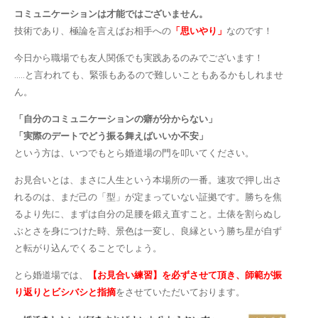
コミュニケーションは才能ではございません。
技術であり、極論を言えばお相手への
「思いやり」
なのです！
今日から職場でも友人関係でも実践あるのみでございます！
…..と言われても、緊張もあるので難しいこともあるかもしれませ
ん。
「自分のコミュニケーションの癖が分からない」
「実際のデートでどう振る舞えばいいか不安」
という方は、いつでもとら婚道場の門を叩いてください。
お見合いとは、まさに人生という本場所の一番。速攻で押し出さ
れるのは、まだ己の「型」が定まっていない証拠です。勝ちを焦
るより先に、まずは自分の足腰を鍛え直すこと。土俵を割らぬし
ぶとさを身につけた時、景色は一変し、良縁という勝ち星が自ず
と転がり込んでくることでしょう。
とら婚道場では、
【お見合い練習】を必ずさせて頂き、師範が振
り返りとビシバシと指摘
をさせていただいております。