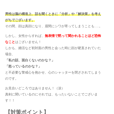
男性は脳の構造上、話を聞くときに「分析」や「解決策」を考え
がちでございます。
その間、顔は真顔になり、眉間にシワが寄ってしまうことも……。
しかし、女性からすれば、
無表情で黙って聞かれることほど恐怖
なこと
はございません！
しかも、婚活など初対面の男性と会った時に顔が硬直されていた
場合、
「私の話、面白くないのかな？」
「怒っているのかな？」
と不必要な警戒心を抱かせ、心のシャッターを閉ざされてしまう
のです。
お見合いどころではありません！（涙）
真剣に聞いているのにそれでは、もったいないことでございま
す！！
【対策ポイント】