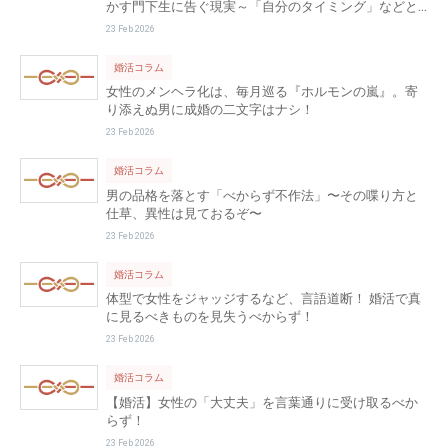
かす門下生に告ぐ現実～「自分のタイミング」などと
いう甘えは一刀両断せよ！
23 Feb 2026
婚活コラム
女性のメンヘラ化は、毎月巡る『ホルモンの嵐』。寄
り添えぬ男に成婚の二文字はナシ！
23 Feb 2026
婚活コラム
男の品格を落とす「べからず不作法」〜その喋り方と
仕草、異性は見ておるぞ〜
23 Feb 2026
婚活コラム
体型で女性をジャッジするなど、言語道断！ 婚活で真
に見るべきものを見失うべからず！
23 Feb 2026
婚活コラム
【婚活】女性の「大丈夫」を言葉通りに受け取るべか
らず！
23 Feb 2026