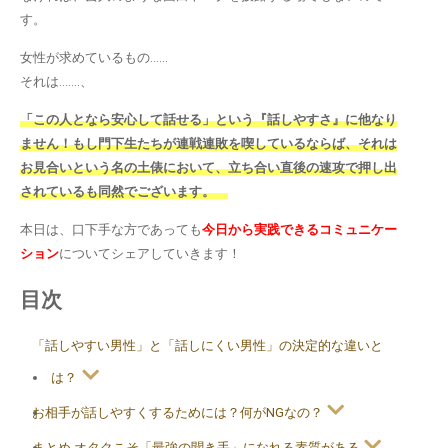
す。
女性が求めているもの……
それは…….、
「この人となら安心して話せる」という『話しやすさ』に他なり
ません！もし門下生たちが連戦連敗を喫しているならば、それは
お見合いという名の土俵において、立ち合い直後の速攻で押し出
されているも同然でございます。
本日は、口下手な方であっても
今日から実践できるコミュニケー
ション
についてシェアしていきます！
目次
「話しやすい男性」と「話しにくい男性」の決定的な違いと
は？
お相手が話しやすくするためには？何がNGなの？
まとめ オタクこそ「最強の聞き手」になれる素質がある