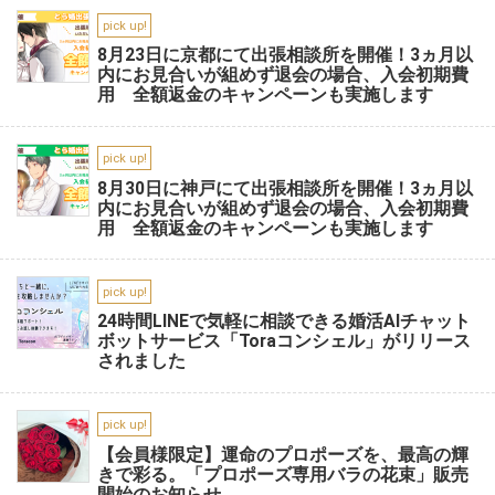
pick up!
8月23日に京都にて出張相談所を開催！3ヵ月以
内にお見合いが組めず退会の場合、入会初期費
用 全額返金のキャンペーンも実施します
pick up!
8月30日に神戸にて出張相談所を開催！3ヵ月以
内にお見合いが組めず退会の場合、入会初期費
用 全額返金のキャンペーンも実施します
pick up!
24時間LINEで気軽に相談できる婚活AIチャット
ボットサービス「Toraコンシェル」がリリース
されました
pick up!
【会員様限定】運命のプロポーズを、最高の輝
きで彩る。「プロポーズ専用バラの花束」販売
開始のお知らせ