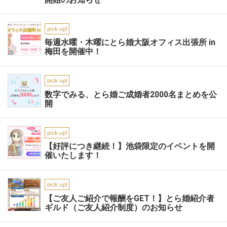
pick up!
毎週水曜・木曜にとら婚大阪オフィス出張所 in
梅田を開催中！
pick up!
数字でみる、とら婚ご成婚者2000名まとめを公
開
pick up!
【好評につき継続！】池袋限定のイベントを開
催いたします！
pick up!
【ご友人ご紹介で報酬をGET！】とら婚紹介者
ギルド（ご友人紹介制度）のお知らせ