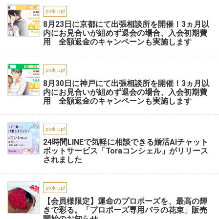
pick up!
8月23日に京都にて出張相談所を開催！3ヵ月以
内にお見合いが組めず退会の場合、入会初期費
用 全額返金のキャンペーンも実施します
pick up!
8月30日に神戸にて出張相談所を開催！3ヵ月以
内にお見合いが組めず退会の場合、入会初期費
用 全額返金のキャンペーンも実施します
pick up!
24時間LINEで気軽に相談できる婚活AIチャット
ボットサービス「Toraコンシェル」がリリース
されました
pick up!
【会員様限定】運命のプロポーズを、最高の輝
きで彩る。「プロポーズ専用バラの花束」販売
開始のお知らせ