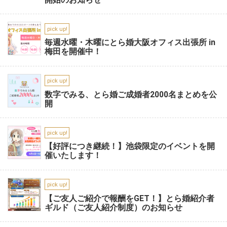
pick up!
毎週水曜・木曜にとら婚大阪オフィス出張所 in
梅田を開催中！
pick up!
数字でみる、とら婚ご成婚者2000名まとめを公
開
pick up!
【好評につき継続！】池袋限定のイベントを開
催いたします！
pick up!
【ご友人ご紹介で報酬をGET！】とら婚紹介者
ギルド（ご友人紹介制度）のお知らせ