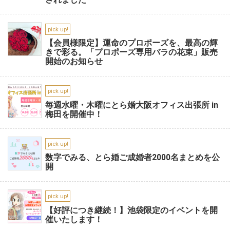
pick up!
【会員様限定】運命のプロポーズを、最高の輝
きで彩る。「プロポーズ専用バラの花束」販売
開始のお知らせ
pick up!
毎週水曜・木曜にとら婚大阪オフィス出張所 in
梅田を開催中！
pick up!
数字でみる、とら婚ご成婚者2000名まとめを公
開
pick up!
【好評につき継続！】池袋限定のイベントを開
催いたします！