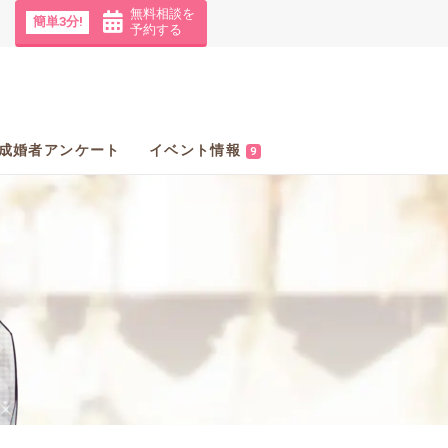
無料相談を
簡単3分!
予約する
成婚者アンケート
イベント情報
9