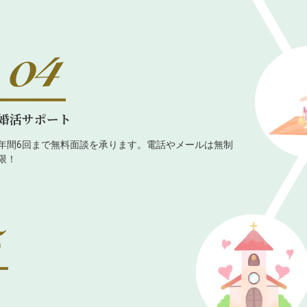
婚活サポート
年間6回まで無料面談を承ります。電話やメールは無制
限！