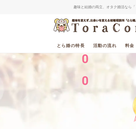
趣味と結婚の両立、オタク婚活なら「
2
0
とら婚の特長
活動の流れ
料金
0
0