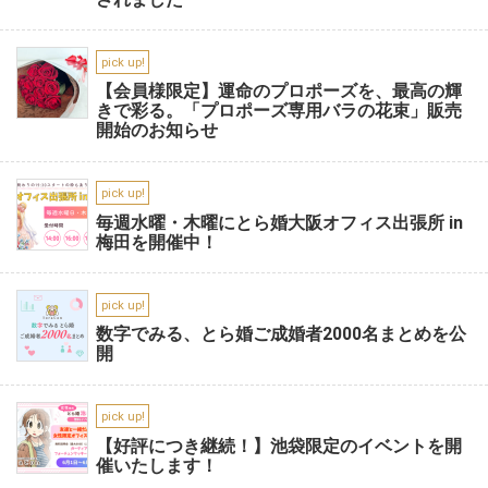
pick up!
【会員様限定】運命のプロポーズを、最高の輝
きで彩る。「プロポーズ専用バラの花束」販売
開始のお知らせ
pick up!
毎週水曜・木曜にとら婚大阪オフィス出張所 in
梅田を開催中！
pick up!
数字でみる、とら婚ご成婚者2000名まとめを公
開
pick up!
【好評につき継続！】池袋限定のイベントを開
催いたします！