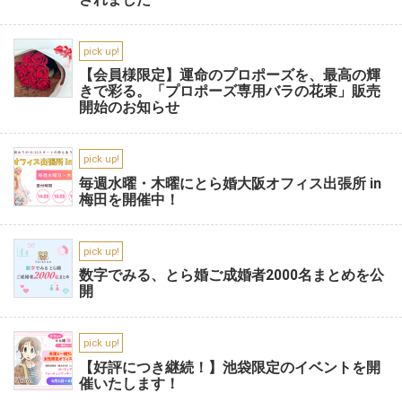
pick up!
【会員様限定】運命のプロポーズを、最高の輝
きで彩る。「プロポーズ専用バラの花束」販売
開始のお知らせ
pick up!
毎週水曜・木曜にとら婚大阪オフィス出張所 in
梅田を開催中！
pick up!
数字でみる、とら婚ご成婚者2000名まとめを公
開
pick up!
【好評につき継続！】池袋限定のイベントを開
催いたします！