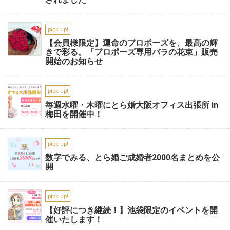
pick up!
【会員様限定】運命のプロポーズを、最高の輝
きで彩る。「プロポーズ専用バラの花束」販売
開始のお知らせ
pick up!
毎週水曜・木曜にとら婚大阪オフィス出張所 in
梅田を開催中！
pick up!
数字でみる、とら婚ご成婚者2000名まとめを公
開
pick up!
【好評につき継続！】池袋限定のイベントを開
催いたします！