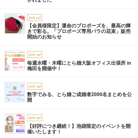
pick up!
【会員様限定】運命のプロポーズを、最高の輝
きで彩る。「プロポーズ専用バラの花束」販売
開始のお知らせ
pick up!
毎週水曜・木曜にとら婚大阪オフィス出張所 in
梅田を開催中！
pick up!
数字でみる、とら婚ご成婚者2000名まとめを公
開
pick up!
【好評につき継続！】池袋限定のイベントを開
催いたします！