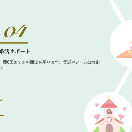
婚活サポート
年間6回まで無料面談を承ります。電話やメールは無制
限！