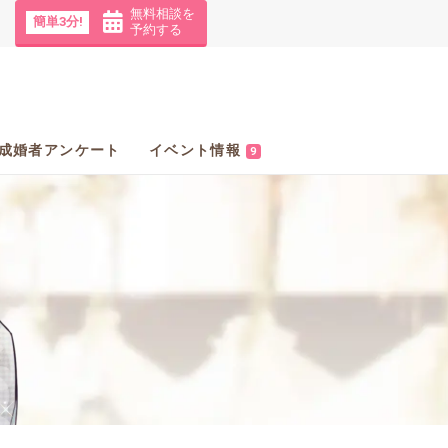
無料相談を
簡単3分!
予約する
成婚者アンケート
イベント情報
9