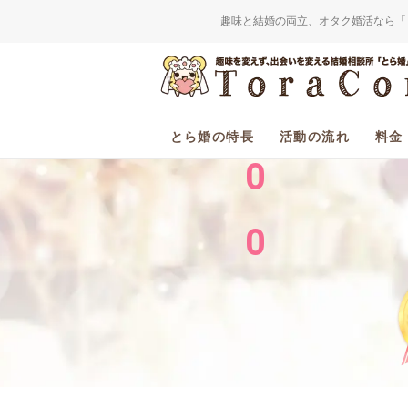
趣味と結婚の両立、オタク婚活なら「
2
0
とら婚の特長
活動の流れ
料金
0
0