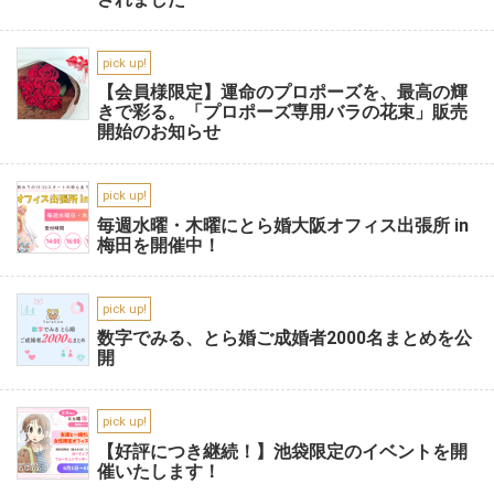
pick up!
【会員様限定】運命のプロポーズを、最高の輝
きで彩る。「プロポーズ専用バラの花束」販売
開始のお知らせ
pick up!
毎週水曜・木曜にとら婚大阪オフィス出張所 in
梅田を開催中！
pick up!
数字でみる、とら婚ご成婚者2000名まとめを公
開
pick up!
【好評につき継続！】池袋限定のイベントを開
催いたします！