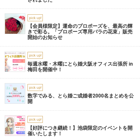
pick up!
【会員様限定】運命のプロポーズを、最高の輝
きで彩る。「プロポーズ専用バラの花束」販売
開始のお知らせ
pick up!
毎週水曜・木曜にとら婚大阪オフィス出張所 in
梅田を開催中！
pick up!
数字でみる、とら婚ご成婚者2000名まとめを公
開
pick up!
【好評につき継続！】池袋限定のイベントを開
催いたします！