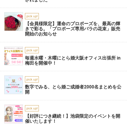
pick up!
【会員様限定】運命のプロポーズを、最高の輝
きで彩る。「プロポーズ専用バラの花束」販売
開始のお知らせ
pick up!
毎週水曜・木曜にとら婚大阪オフィス出張所 in
梅田を開催中！
pick up!
数字でみる、とら婚ご成婚者2000名まとめを公
開
pick up!
【好評につき継続！】池袋限定のイベントを開
催いたします！