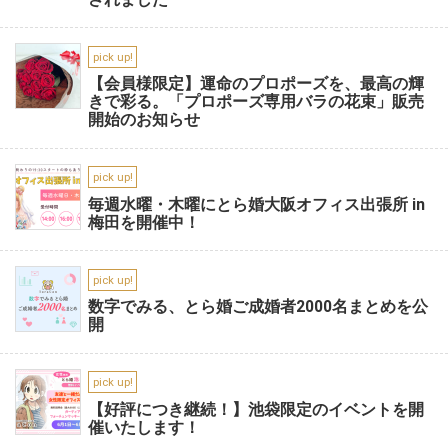
pick up!
【会員様限定】運命のプロポーズを、最高の輝
きで彩る。「プロポーズ専用バラの花束」販売
開始のお知らせ
pick up!
毎週水曜・木曜にとら婚大阪オフィス出張所 in
梅田を開催中！
pick up!
数字でみる、とら婚ご成婚者2000名まとめを公
開
pick up!
【好評につき継続！】池袋限定のイベントを開
催いたします！