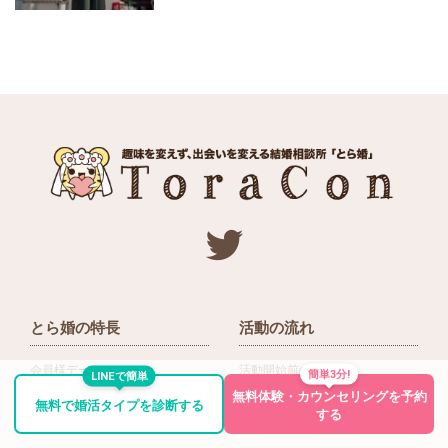
とら婚の特長
活動の流れ
会員様データについて
活動開始前の流れ
簡単3分!
LINEで簡単
無料体験・カウンセリングを予約
ネットワーク＆提携企業
入会後の活動の流れ
無料で婚活タイプを診断する
する
アドバイザーの役割
入会前Q＆A