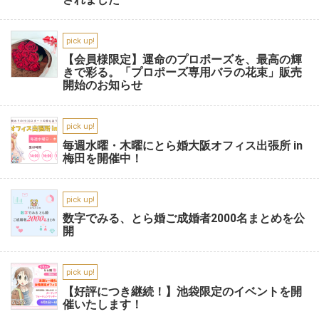
pick up!
【会員様限定】運命のプロポーズを、最高の輝
きで彩る。「プロポーズ専用バラの花束」販売
開始のお知らせ
pick up!
毎週水曜・木曜にとら婚大阪オフィス出張所 in
梅田を開催中！
pick up!
数字でみる、とら婚ご成婚者2000名まとめを公
開
pick up!
【好評につき継続！】池袋限定のイベントを開
催いたします！