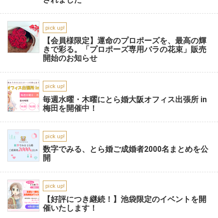
pick up!
【会員様限定】運命のプロポーズを、最高の輝
きで彩る。「プロポーズ専用バラの花束」販売
開始のお知らせ
pick up!
毎週水曜・木曜にとら婚大阪オフィス出張所 in
梅田を開催中！
pick up!
数字でみる、とら婚ご成婚者2000名まとめを公
開
pick up!
【好評につき継続！】池袋限定のイベントを開
催いたします！