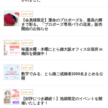
pick up!
【会員様限定】運命のプロポーズを、最高の輝
きで彩る。「プロポーズ専用バラの花束」販売
開始のお知らせ
pick up!
毎週水曜・木曜にとら婚大阪オフィス出張所 in
梅田を開催中！
pick up!
数字でみる、とら婚ご成婚者2000名まとめを公
開
pick up!
【好評につき継続！】池袋限定のイベントを開
催いたします！