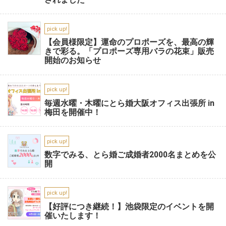
pick up!
【会員様限定】運命のプロポーズを、最高の輝
きで彩る。「プロポーズ専用バラの花束」販売
開始のお知らせ
pick up!
毎週水曜・木曜にとら婚大阪オフィス出張所 in
梅田を開催中！
pick up!
数字でみる、とら婚ご成婚者2000名まとめを公
開
pick up!
【好評につき継続！】池袋限定のイベントを開
催いたします！